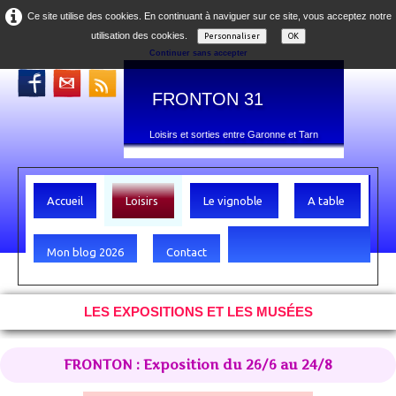
Ce site utilise des cookies. En continuant à naviguer sur ce site, vous acceptez notre
utilisation des cookies.
Personnaliser
OK
Continuer sans accepter
FRONTON 31
Loisirs et sorties entre Garonne et Tarn
Accueil
Loisirs
Le vignoble
A table
Mon blog 2026
Contact
LES EXPOSITIONS ET LES MUSÉES
FRONTON : Exposition du 26/6 au 24/8