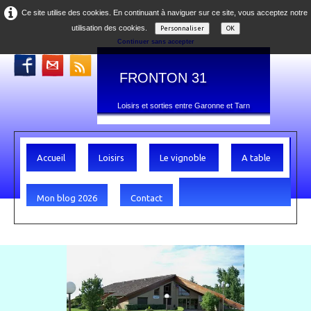
Ce site utilise des cookies. En continuant à naviguer sur ce site, vous acceptez notre
utilisation des cookies.
Personnaliser
OK
Continuer sans accepter
FRONTON 31
Loisirs et sorties entre Garonne et Tarn
Accueil
Loisirs
Le vignoble
A table
Mon blog 2026
Contact