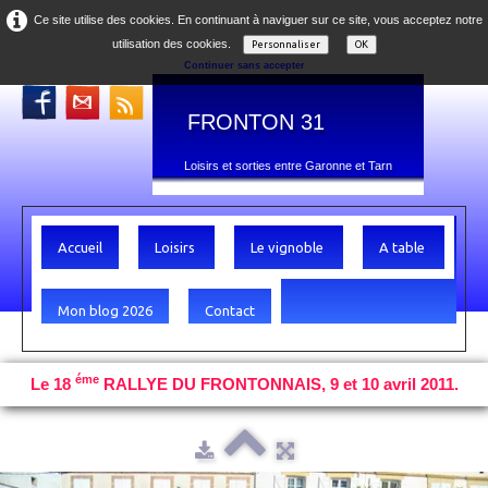
Ce site utilise des cookies. En continuant à naviguer sur ce site, vous acceptez notre
utilisation des cookies.
Personnaliser
OK
Continuer sans accepter
FRONTON 31
Loisirs et sorties entre Garonne et Tarn
Accueil
Loisirs
Le vignoble
A table
Mon blog 2026
Contact
éme
Le 18
RALLYE DU FRONTONNAIS, 9 et 10 avril 2011.