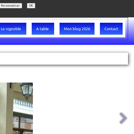
Personnaliser
OK
Le vignoble
A table
Mon blog 2026
Contact