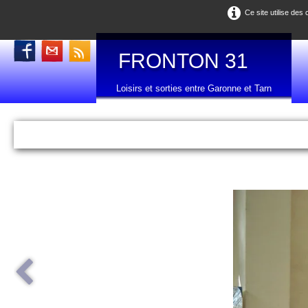
Ce site utilise des
FRONTON 31
Loisirs et sorties entre Garonne et Tarn