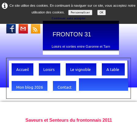
Ce site utilise des cookies. En continuant à naviguer sur ce site, vous acceptez notre
utilisation des cookies.
Personnaliser
OK
Continuer sans accepter
FRONTON 31
Loisirs et sorties entre Garonne et Tarn
Accueil
Loisirs
Le vignoble
A table
Mon blog 2026
Contact
Saveurs et Senteurs du frontonnais 2011