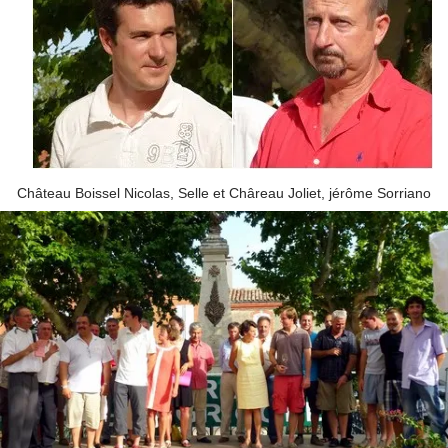
Château Boissel Nicolas, Selle et Châreau Joliet, jérôme Sorriano