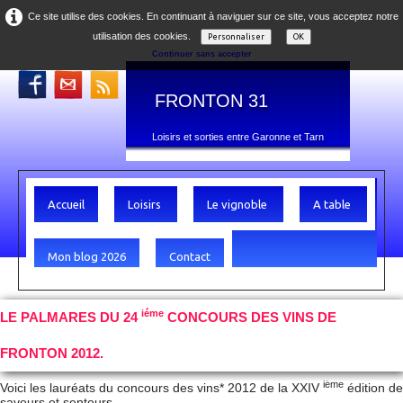
Ce site utilise des cookies. En continuant à naviguer sur ce site, vous acceptez notre
utilisation des cookies.
Personnaliser
OK
Continuer sans accepter
FRONTON 31
Loisirs et sorties entre Garonne et Tarn
Accueil
Loisirs
Le vignoble
A table
Mon blog 2026
Contact
iéme
LE PALMARES DU 24
CONCOURS DES VINS DE
FRONTON 2012.
iéme
Voici les lauréats du concours des vins* 2012 de la XXIV
édition de
saveurs et senteurs.