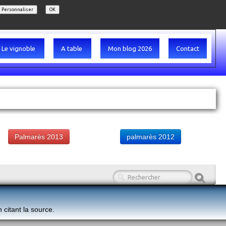
Personnaliser
OK
Le vignoble
A table
Mon blog 2026
Contact
Palmarès 2013
palmarès 2012
n citant la source.