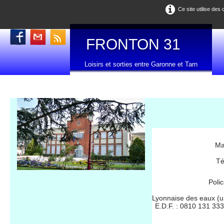
Ce site utilise des
FRONTON 31
Loisirs et sorties entre Garonne et Tarn
Ma
Té
Poli
Lyonnaise des eaux (u
E.D.F. : 0810 131 333