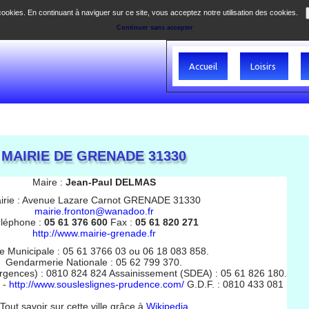
 cookies. En continuant à naviguer sur ce site, vous acceptez notre utilisation des cookies.
Continuer sans accepter
Accueil
Loisirs
MAIRIE DE GRENADE 31330
Maire :
Jean-Paul DELMAS
irie : Avenue Lazare Carnot GRENADE 31330
mairie.fronton@wanadoo.fr
léphone :
05 61 376 600
Fax :
05 61 820 271
http://www.mairie-grenade.fr
ce Municipale : 05 61 3766 03 ou 06 18 083 858.
Gendarmerie Nationale : 05 62 799 370.
rgences) : 0810 824 824 Assainissement (SDEA) : 05 61 826 180.
 -
http://www.sousleslignes-prudence.com/
G.D.F. : 0810 433 081
Tout savoir sur cette ville grâce à
Wikipedia