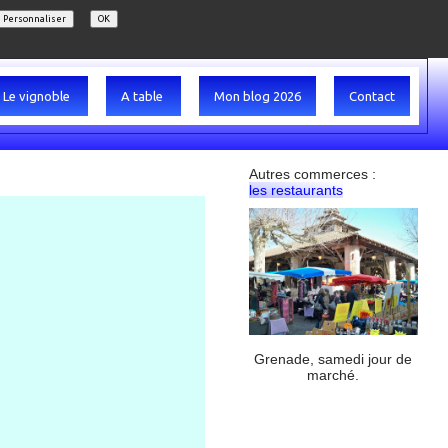
Personnaliser
OK
Le vignoble
A table
Mon blog 2026
Contact
Autres commerces :
les restaurants
Grenade, samedi jour de
marché.