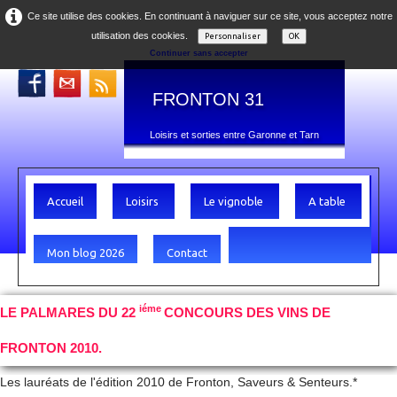
Ce site utilise des cookies. En continuant à naviguer sur ce site, vous acceptez notre
utilisation des cookies.
Personnaliser
OK
Continuer sans accepter
FRONTON 31
Loisirs et sorties entre Garonne et Tarn
Accueil
Loisirs
Le vignoble
A table
Mon blog 2026
Contact
iéme
LE PALMARES DU 22
CONCOURS DES VINS DE
FRONTON 2010.
Les lauréats de l'édition 2010 de Fronton, Saveurs & Senteurs.*