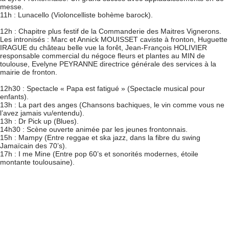
messe.
11h : Lunacello (Violoncelliste bohème barock).
12h : Chapitre plus festif de la Commanderie des Maitres Vignerons.
Les intronisés : Marc et Annick MOUISSET caviste à fronton, Huguette
IRAGUE du château belle vue la forêt, Jean-François HOLIVIER
responsable commercial du négoce fleurs et plantes au MIN de
toulouse, Evelyne PEYRANNE directrice générale des services à la
mairie de fronton.
12h30 : Spectacle « Papa est fatigué » (Spectacle musical pour
enfants).
13h : La part des anges (Chansons bachiques, le vin comme vous ne
l’avez jamais vu/entendu).
13h : Dr Pick up (Blues).
14h30 : Scène ouverte animée par les jeunes frontonnais.
15h : Mampy (Entre reggae et ska jazz, dans la fibre du swing
Jamaïcain des 70’s).
17h : I me Mine (Entre pop 60’s et sonorités modernes, étoile
montante toulousaine).