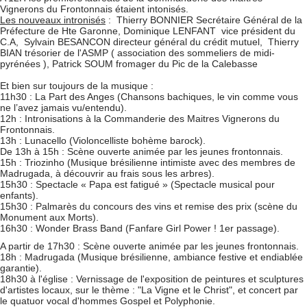
Vignerons du Frontonnais étaient intonisés.
Les nouveaux intronisés
: Thierry BONNIER Secrétaire Général de la
Préfecture de Hte Garonne, Dominique LENFANT vice président du
C.A, Sylvain BESANCON directeur général du crédit mutuel, Thierry
BIAN trésorier de l'ASMP ( association des sommeliers de midi-
pyrénées ), Patrick SOUM fromager du Pic de la Calebasse
Et bien sur toujours de la musique :
11h30 : La Part des Anges (Chansons bachiques, le vin comme vous
ne l’avez jamais vu/entendu).
12h : Intronisations à la Commanderie des Maitres Vignerons du
Frontonnais.
13h : Lunacello (Violoncelliste bohème barock).
De 13h à 15h : Scène ouverte animée par les jeunes frontonnais.
15h : Triozinho (Musique brésilienne intimiste avec des membres de
Madrugada, à découvrir au frais sous les arbres).
15h30 : Spectacle « Papa est fatigué » (Spectacle musical pour
enfants).
15h30 : Palmarès du concours des vins et remise des prix (scène du
Monument aux Morts).
16h30 : Wonder Brass Band (Fanfare Girl Power ! 1er passage).
A partir de 17h30 : Scène ouverte animée par les jeunes frontonnais.
18h : Madrugada (Musique brésilienne, ambiance festive et endiablée
garantie).
18h30 à l'église : Vernissage de l'exposition de peintures et sculptures
d'artistes locaux, sur le thème : "La Vigne et le Christ", et concert par
le quatuor vocal d'hommes Gospel et Polyphonie.