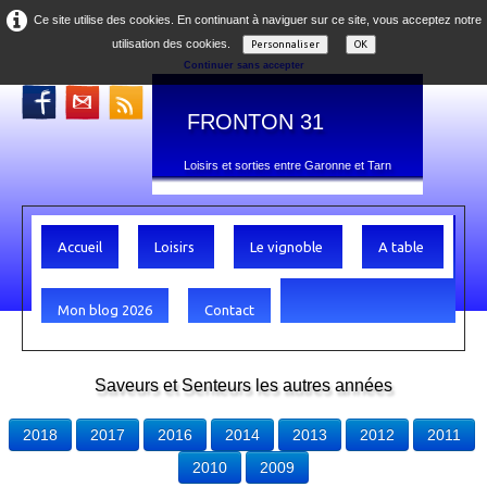
Ce site utilise des cookies. En continuant à naviguer sur ce site, vous acceptez notre
utilisation des cookies.
Personnaliser
OK
Continuer sans accepter
FRONTON 31
Loisirs et sorties entre Garonne et Tarn
Accueil
Loisirs
Le vignoble
A table
Mon blog 2026
Contact
Saveurs et Senteurs les autres années
2018
2017
2016
2014
2013
2012
2011
2010
2009