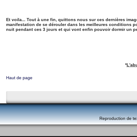
Et voila... Tout à une fin, quittons nous sur ces dernières ima
manifestation de se dérouler dans les meilleures conditions po
nuit pendant ces 3 jours et qui vont enfin pouvoir dormir un pe
*
L'ab
Haut de page
Reproduction de te