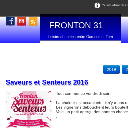
Ce site utilise des
FRONTON 31
Loisirs et sorties entre Garonne et Tarn
2019
2
Saveurs et Senteurs 2016
Tout commence vendredi soir.
La chaleur est accablante, il n'y a pas 
Les vignerons débouchent leurs bouteill
Voici un petit aperçu des bonnes choses
.