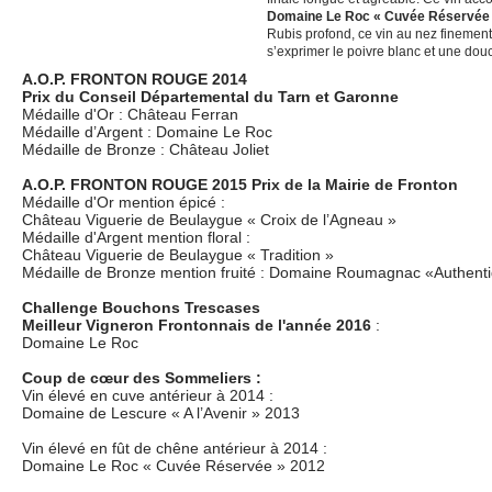
Domaine Le Roc « Cuvée Réservée »
Rubis profond, ce vin au nez finement 
s’exprimer le poivre blanc et une douc
A.O.P. FRONTON ROUGE 2014
Prix du Conseil Départemental du Tarn et Garonne
Médaille d'Or : Château Ferran
Médaille d’Argent : Domaine Le Roc
Médaille de Bronze : Château Joliet
A.O.P. FRONTON ROUGE 2015 Prix de la Mairie de Fronton
Médaille d'Or mention épicé :
Château Viguerie de Beulaygue « Croix de l’Agneau »
Médaille d'Argent mention floral :
Château Viguerie de Beulaygue « Tradition »
Médaille de Bronze mention fruité : Domaine Roumagnac «Authent
Challenge Bouchons Trescases
Meilleur Vigneron Frontonnais de l'année 2016
:
Domaine Le Roc
Coup de cœur des Sommeliers :
Vin élevé en cuve antérieur à 2014 :
Domaine de Lescure « A l’Avenir » 2013
Vin élevé en fût de chêne antérieur à 2014 :
Domaine Le Roc « Cuvée Réservée » 2012