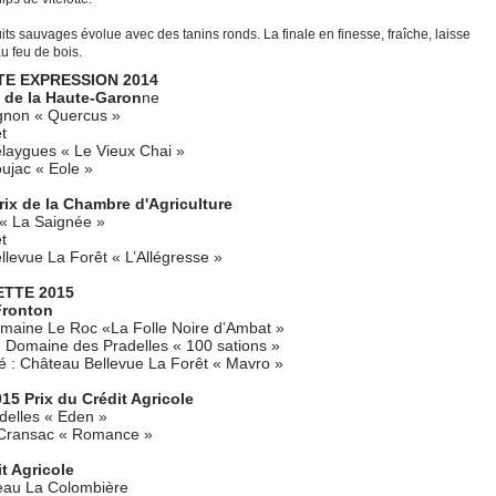
uits sauvages évolue avec des tanins ronds. La finale en finesse, fraîche, laisse
u feu de bois.
TE EXPRESSION 2014
 de la Haute-Garon
ne
ignon « Quercus »
t
laygues « Le Vieux Chai »
ujac « Eole »
x de la Chambre d'Agriculture
 « La Saignée »
t
levue La Forêt « L’Allégresse »
ETTE 2015
Fronton
omaine Le Roc «La Folle Noire d’Ambat »
 : Domaine des Pradelles « 100 sations »
té : Château Bellevue La Forêt « Mavro »
 Prix du Crédit Agricole
delles « Eden »
 Cransac « Romance »
t Agricole
teau La Colombière