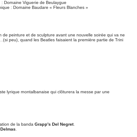
 : Domaine Viguerie de Beulaygue
mique : Domaine Baudare « Fleurs Blanches »
on de peinture et de sculpture avant une nouvelle soirée qui va ne
(si peu), quand les Beatles faisaient la première partie de Trini
tiste lyrique montalbanaise qui clôturera la messe par une
imation de la banda
Grapp's Del Negret
.
 Delmas
.