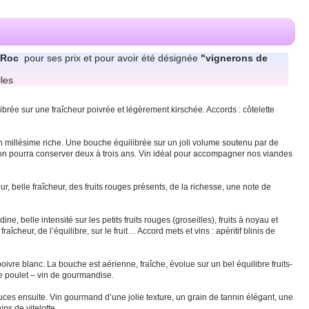
 Roc
pour ses prix et pour avoir été désignée
"vignerons de
les
ibrée sur une fraîcheur poivrée et légèrement kirschée. Accords : côtelette
un millésime riche. Une bouche équilibrée sur un joli volume soutenu par de
l’on pourra conserver deux à trois ans. Vin idéal pour accompagner nos viandes
, belle fraîcheur, des fruits rouges présents, de la richesse, une note de
, belle intensité sur les petits fruits rouges (groseilles), fruits à noyau et
aîcheur, de l’équilibre, sur le fruit… Accord mets et vins : apéritif blinis de
poivre blanc. La bouche est aérienne, fraîche, évolue sur un bel équilibre fruits-
e poulet – vin de gourmandise.
ouces ensuite. Vin gourmand d’une jolie texture, un grain de tannin élégant, une
ps de vitelotte.