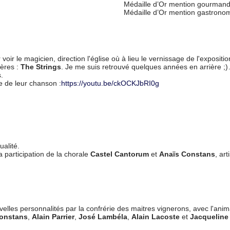
Médaille d’Or mention gourmand
Médaille d’Or mention gastrono
ir le magicien, direction l'église où à lieu le vernissage de l'expositi
rères :
The Strings
. Je me suis retrouvé quelques années en arrière ;)…
.
ne de leur chanson :
https://youtu.be/ckOCKJbRI0g
alité.
a participation de la chorale
Castel Cantorum
et
Anaïs Constans
, ar
uvelles personnalités par la confrérie des maitres vignerons, avec l'an
onstans
,
Alain Parrier
,
José Lambéla
,
Alain Lacoste
et
Jacqueline