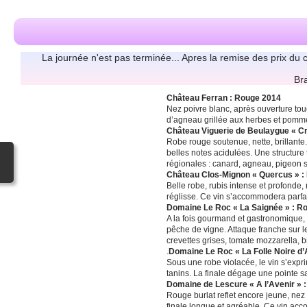
La journée n'est pas terminée... Apres la remise des prix du 
Br
Château Ferran : Rouge 2014
Nez poivre blanc, après ouverture touc
d’agneau grillée aux herbes et pommes
Château Viguerie de Beulaygue « Cr
Robe rouge soutenue, nette, brillante
belles notes acidulées. Une structure
régionales : canard, agneau, pigeon 
Château Clos-Mignon « Quercus » :
Belle robe, rubis intense et profonde,
réglisse. Ce vin s’accommodera parfa
Domaine Le Roc « La Saignée » : R
A la fois gourmand et gastronomique, pe
pêche de vigne. Attaque franche sur les 
crevettes grises, tomate mozzarella, 
.
Domaine Le Roc « La Folle Noire d
Sous une robe violacée, le vin s’exprim
tanins. La finale dégage une pointe s
Domaine de Lescure « A l’Avenir »
Rouge burlat reflet encore jeune, nez 
finale longue et agréable. Ce vin acc