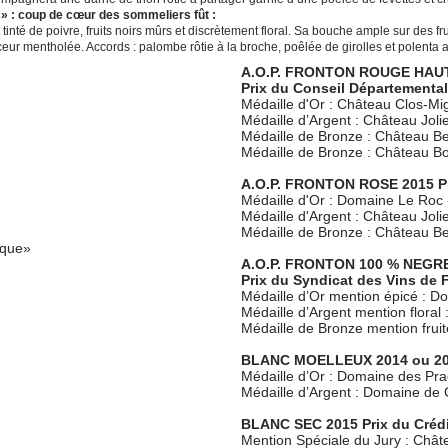
 : coup de cœur des sommeliers fût :
tinté de poivre, fruits noirs mûrs et discrètement floral. Sa bouche ample sur des fr
eur mentholée. Accords : palombe rôtie à la broche, poêlée de girolles et polenta a
A.O.P. FRONTON ROUGE HAU
Prix du Conseil Départemental
Médaille d'Or : Château Clos-M
Médaille d’Argent : Château Jolie
Médaille de Bronze : Château Be
Médaille de Bronze : Château Bo
A.O.P. FRONTON ROSE 2015 Pri
Médaille d'Or : Domaine Le Roc
Médaille d'Argent : Château Jolie
Médaille de Bronze : Château Bel
ique»
A.O.P. FRONTON 100 % NEGR
Prix du Syndicat des Vins de 
Médaille d’Or mention épicé : D
Médaille d’Argent mention floral
Médaille de Bronze mention frui
BLANC MOELLEUX 2014 ou 2015
Médaille d’Or : Domaine des Pra
Médaille d’Argent : Domaine de
BLANC SEC 2015 Prix du Crédi
Mention Spéciale du Jury : Châ