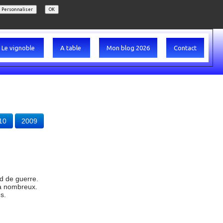
Personnaliser
OK
Le vignoble
A table
Mon blog 2026
Contact
10
2009
ed de guerre.
jà nombreux.
s.