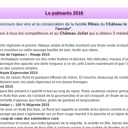
Le palmarès 2016
concours des vins et la consécration de la famille
Ribes
du
Château le
l'année"
.
avo à tous les compétiteurs et au
Château Joliet
qui a obtenu 3 médail
he réglissée et pivoine. Attaque ample et fruitée montrant une finale ronde et équil
 rissolées ou caille sauvage bardée de lard, risotto aux cèpes.
oix de l’agneau » : Rouge 2015
. Aromatique complexe sur des notes fruitées et épicées, très délicates, marque d’
 tannique fine apporte une belle longueur à ce vin, prêt à boire maintenant et que 
sur des cuissons simples.
 Haute Expression 2014
 nez de cassis, floral et quelques effluves de mûres. En bouche, beaucoup de rondeur
itement avec nos plats régionaux et nos beaux fromages.
osé 2015
ut être présent à l’apéritif et tout au long du repas. Robe soutenue couleur grenadine
fruits frais avec de l’acidulé de la gourmandise et un joli croquant, en finale de la fr
brochette d’agneau aux herbes, gratin de gambas et langoustines.
’Ambat » : 100 % Négrette 2015
e sous un fruité très frais, un floral qui rappelle la violette et les épices comme le 
auvage qui peut s’agrémenter sur un thon rouge marché à la planche et un tajine d
 : coup de cœur des sommeliers cuve
charmeur et ouvert, aux notes typiques de la négrette, la violette en tête, épices d
ompagnera une darne de thon rôtie à partager garnie d’une poêlée de févettes et chi