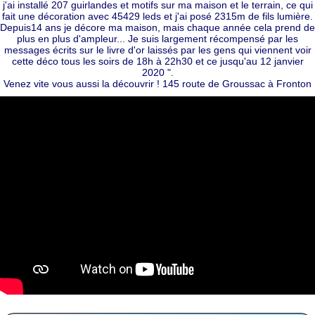
j'ai installé 207 guirlandes et motifs sur ma maison et le terrain, ce qui
fait une décoration avec 45429 leds et j'ai posé 2315m de fils lumière.
Depuis14 ans je décore ma maison, mais chaque année cela prend de
plus en plus d'ampleur... Je suis largement récompensé par les
messages écrits sur le livre d'or laissés par les gens qui viennent voir
cette déco tous les soirs de 18h à 22h30 et ce jusqu'au 12 janvier
2020 ".
Venez vite vous aussi la découvrir ! 145 route de Groussac à Fronton