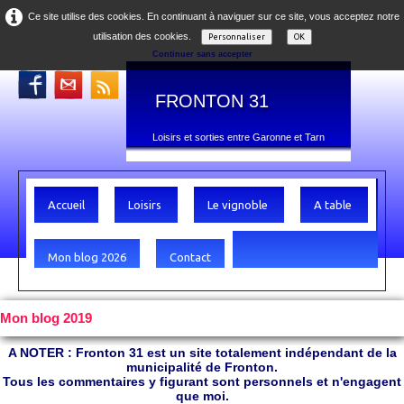
Ce site utilise des cookies. En continuant à naviguer sur ce site, vous acceptez notre
utilisation des cookies.
Personnaliser
OK
Continuer sans accepter
FRONTON 31
Loisirs et sorties entre Garonne et Tarn
Accueil
Loisirs
Le vignoble
A table
Mon blog 2026
Contact
Mon blog 2019
A NOTER : Fronton 31 est un site totalement indépendant de la
municipalité de Fronton.
Tous les commentaires y figurant sont personnels et n'engagent
que moi.