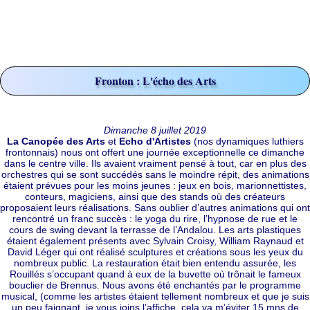
Fronton : L'écho des Arts
Dimanche 8 juillet 2019
La Canopée des Arts
et
Echo d'Artistes
(nos dynamiques luthiers
frontonnais) nous ont offert une journée exceptionnelle ce dimanche
dans le centre ville. Ils avaient vraiment pensé à tout, car en plus des
orchestres qui se sont succédés sans le moindre répit, des animations
étaient prévues pour les moins jeunes : jeux en bois, marionnettistes,
conteurs, magiciens, ainsi que des stands où des créateurs
proposaient leurs réalisations. Sans oublier d’autres animations qui ont
rencontré un franc succès : le yoga du rire, l’hypnose de rue et le
cours de swing devant la terrasse de l’Andalou. Les arts plastiques
étaient également présents avec Sylvain Croisy, William Raynaud et
David Léger qui ont réalisé sculptures et créations sous les yeux du
nombreux public. La restauration était bien entendu assurée, les
Rouillés s’occupant quand à eux de la buvette où trônait le fameux
bouclier de Brennus. Nous avons été enchantés par le programme
musical, (comme les artistes étaient tellement nombreux et que je suis
un peu faignant, je vous joins l’affiche, cela va m’éviter 15 mns de