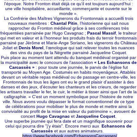
l’époque. Notre Fronton était déjà ce qu’il est toujours aujourd’hui :
une ville hospitalière, accueillante, commerçante et ouverte sur le
monde ».
La Confrérie des Maîtres Vignerons du Frontonnais a accueilli trois
nouveaux membres :
Chantal Pitin
, l’historienne qui sait nous
rapprocher du Fronton médiéval grâce à ses conférences très
fréquentées parrainée par Hugo Cavagnac ;
Pascal Massif
, le traiteur
qui met en valeur et à l’honneur les produits frais du terroir frontonnais
parrainé par Jérôme et Marie-Ange Soriano, les vignerons du Château
Joliet et
Denis Morel
, l’œnologue qui sait relever toutes les nuances
des vins du pays de la Négrette parrainé Jacqueline Coquet.
Puis place au moment tant attendu du banquet médiéval organisé par
la municipalité avec le concours de l’association
« Les Echansons de
Carcassès »
: pour toute une journée, le parvis de l’église fut
transporté au Moyen Age. Costumés en habits moyenâgeux. Attablés
devant un véritable repas médiéval ou de passage en centre-ville, les
Frontonnais de tous les âges ont eu le grand plaisir d’assister à des
danses et des jeux, d’écouter les chanteurs et les crieurs, de regarder
les artisans travailler le fer, le cuir, le métier à tisser ainsi que l’art de la
calligraphie. « C’est un moment symbolique pour l’histoire de notre
ville. Nous avons voulu dépasser le format conventionnel de ce type
de célébrations pour mobiliser le plus de monde et mettre ainsi la
convivialité au profit de la mise en valeur du patrimoine », avouent de
concert
Hugo Cavagnac
et
Jacqueline Coquet
.
Une superbe journée qui fera date et un magnifique souvenir pour
celui qui pourra dire "j'y étais". Encore merci aux
Echansons de
Carcassès
et aux autres animateurs.
https://www.facebook.com/EchansonsCarcasses/