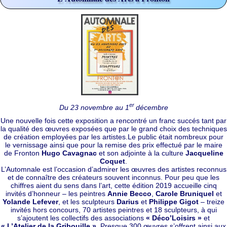
er
Du 23 novembre au 1
décembre
Une nouvelle fois cette exposition a rencontré un franc succés tant par
la qualité des œuvres exposées que par le grand choix des techniques
de création employées par les artistes.
Le public était nombreux pour
le vernissage ainsi que pour la remise des prix effectué par le maire
de Fronton
Hugo Cavagnac
et son adjointe à la culture
Jacqueline
Coquet
.
L’Automnale est l’occasion d’admirer les œuvres des artistes reconnus
et de connaître des créateurs souvent inconnus. Pour peu que les
chiffres aient du sens dans l’art, cette édition 2019 accueille cinq
invités d’honneur – les peintres
Annie Becco
,
Carole Bruniquel
et
Yolande Lefever
, et les sculpteurs
Darius
et
Philippe Gigot
– treize
invités hors concours, 70 artistes peintres et 18 sculpteurs, à qui
s’ajoutent les collectifs des associations
« Déco’Loisirs »
et
« L’Atelier de la Gribouille »
. Presque 300 œuvres s’offrent ainsi aux