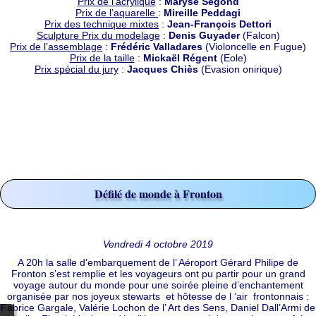
Prix de l’acrylique
:
Maryse Segond
Prix de l’aquarelle
:
Mireille Peddagi
Prix des technique mixtes
:
Jean-François Dettori
Sculpture Prix du modelage
:
Denis Guyader
(Falcon)
Prix de l’assemblage
:
Frédéric Valladares
(Violoncelle en Fugue)
Prix de la taille
:
Mickaël Régent
(Eole)
Prix spécial du jury
:
Jacques Chiès
(Evasion onirique)
Défilé de monde à Fronton
Vendredi 4 octobre 2019
A 20h la salle d’embarquement de l’ Aéroport Gérard Philipe de
Fronton s’est remplie et les voyageurs ont pu partir pour un grand
voyage autour du monde pour une soirée pleine d’enchantement
organisée par nos joyeux stewarts et hôtesse de l ‘air frontonnais :
Fabrice Gargale, Valérie Lochon de l’ Art des Sens, Daniel Dall’Armi de