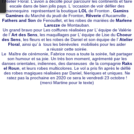
l’ Atelier Floral. L'avion a décollé pour parcourir les continents et faire
escale dans de bien jolis pays. L ‘occasion de voir défiler des
mannequins représentant la boutique
LOL
de Fronton ,
Gamins
Gamines
du Marché du jeudi de Fronton,
Rêverie
d’Aucamville ,
Fathers and Son
de Fenouillet, et les robes de mariées de
Marlene
Larozze
de Montauban.
Un grand bravo pour Les coiffures réalisées par L’ équipe de Valérie
de l’
Art des Sens
, les maquillages par L’ équipe de Lise du
Choeur
des Sens
, les fleurs et les robes de Daniel et son équipe de l’
Atelier
Floral
, ainsi qu’ à tous les bénévoles mobilisés pour les aider
a réussir cette soirée.
Le Maître de cérémonie, Fabrice nous a toute la soirée, fait partager
son humour et sa joie. Un très bon moment, agrémenté par les
danses orientales, indiennes, des danseuses de la compagnie
Raks
el Roun
, et leurs robes multicolores. Le vol a pris fin après le défilé
des robes magiques réalisées par Daniel, féeriques et uniques. Ne
ratez pas la prochaine en 2020 ce sera le vendredi 23 octobre !
(merci Martine pour le texte)